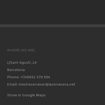
WHERE WE ARE:
c/Sant Agustí ,14
Barcelona
Phone: +(34)932 379 594
Email: mestrecerveser@lacervesera.net
Show in Google Maps