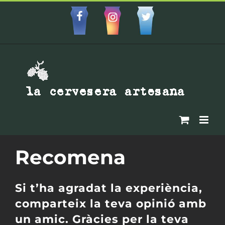
Skip
to
Facebbok
Instagram
Custom
content
Recomena
Si t’ha agradat la experiència,
comparteix la teva opinió amb
un amic. Gràcies per la teva