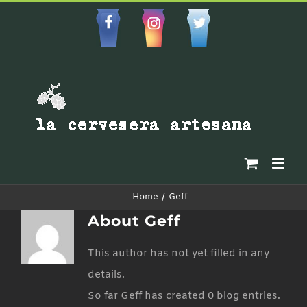
Skip
to
Facebbok
Instagram
Custom
content
Home
Geff
About
Geff
This author has not yet filled in any
details.
So far Geff has created 0 blog entries.